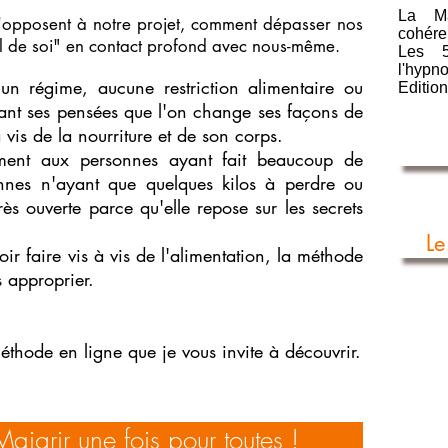
La Ma
 s'opposent à notre projet, comment dépasser nos
cohéren
al de soi" en contact profond avec nous-même.
Les 5
l'hypno
 régime, aucune restriction alimentaire ou
Edition
eant ses pensées que l'on change ses façons de
 vis de la nourriture et de son corps.
ement aux personnes ayant fait beaucoup de
nes n'ayant que quelques kilos à perdre ou
s ouverte parce qu'elle repose sur les secrets
Le
ir faire vis à vis de l'alimentation, la méthode
es approprier.
méthode en ligne que je vous invite à découvrir.
aigrir une fois pour toutes !