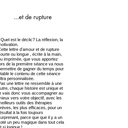
...et de rupture
 Quel est le déclic? La réflexion, la
otivation.
ette lettre d'amour et de rupture
ourte ou longue , écrite à la main,
u imprimée, que vous apportez
ors de la première séance va nous
ermettre de gagner du temps pour
tablir le contenu de cette séance
ltra personnalisée.
as une lettre ne ressemble à une
utre, chaque histoire est unique et
je vais donc vous accompagner au
ieux vers votre objectif, avec les
eilleurs outils des thérapies
rèves, les plus efficaces, pour un
ésultat à la fois toujours
urprenant, parce que que il y a un
oté un peu magique dans tout cela
t si logique !