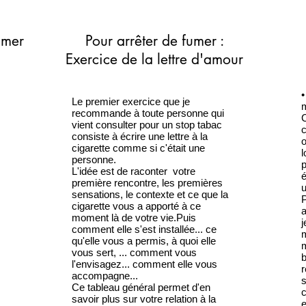
umer
Pour arrêter de fumer :
Exercice de la lettre d'amour
•
Le premier exercice que je
m
recommande à toute personne qui
C
vient consulter pour un stop tabac
c
consiste à écrire une lettre à la
o
cigarette comme si c'était une
l
personne.
p
L'idée est de raconter votre
é
première rencontre, les premières
u
sensations, le contexte et ce que la
P
cigarette vous a apporté à ce
a
moment là de votre vie.Puis
comment elle s'est installée... ce
m
qu'elle vous a permis, à quoi elle
m
vous sert, ... comment vous
b
l'envisagez... comment elle vous
r
accompagne...
s
Ce tableau général permet d'en
c
savoir plus sur votre relation à la
e